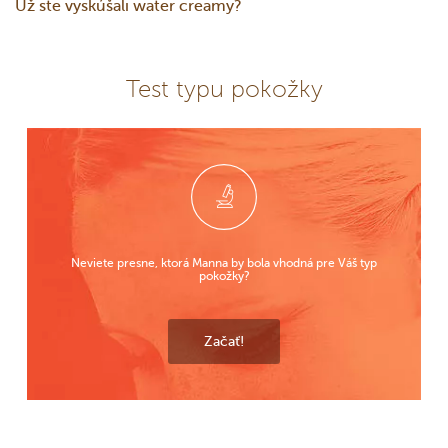
Už ste vyskúšali water creamy?
Test typu pokožky
Neviete presne, ktorá Manna by bola vhodná pre Váš typ
pokožky?
Začať!