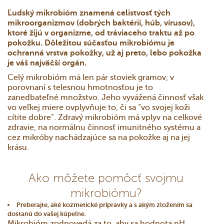
Ľudský mikrobióm znamená celistvosť tých
mikroorganizmov (dobrých baktérií, húb, vírusov),
ktoré žijú v organizme, od tráviaceho traktu až po
pokožku. Dôležitou súčasťou mikrobiómu je
ochranná vrstva pokožky, už aj preto, lebo pokožka
je váš najväčší orgán.
Celý mikrobióm má len pár stoviek gramov, v
porovnaní s telesnou hmotnosťou je to
zanedbateľné množstvo. Jeho vyvážená činnosť však
vo veľkej miere ovplyvňuje to, či sa “vo svojej koži
cítite dobre”. Zdravý mikrobióm má vplyv na celkové
zdravie, na normálnu činnosť imunitného systému a
cez mikróby nachádzajúce sa na pokožke aj na jej
krásu.
Ako môžete pomôcť svojmu
mikrobiómu?
Preberajte, aké kozmetické prípravky a s akým zložením sa
dostanú do vašej kúpeľne.
Mikrobióm zodpovedá za to, aby sa hodnota pH