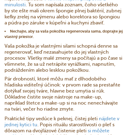
minulosti
. Tu som napísala zoznam, čoho všetkého
by ste ešte mali okrem špongie plnej baktérií, zubnej
kefky zrelej na výmenu alebo korektora so špongiou
a púdra po záruke v kúpeľni a kuchyni zbaviť.
Nechajte, aby sa vaša pokožka regenerovala sama, doprajte jej
vlastný priestor.
Vaša pokožka je vlastnými silami schopná denne sa
regenerovať, keď nezasahujete do jej vlastných
procesov. Všetky malé zmeny sa počítajú a po čase si
všimnete, že sa už netrápite vyrážkami, napnutím,
podráždením alebo lesklou pokožkou.
Pár drobností, ktoré môžu mať z dlhodobého
hľadiska viditeľný účinok: v prvom rade sa prestaňte
dotýkať svojej tváre, hlavne bez umytia si rúk.
Dôkladne čistite svoje nástroje na make-up,
napríklad štetce a make-up si na noc nenechávajte
na tvári, večer ho riadne zmyte.
Praktické tipy vedúce k peknej, čistej pleti
nájdete v
jednej kytici tu
. Popis rituálu starostlivosti o pleť s
dôrazom na dvojfázové čistenie pleti
si môžete