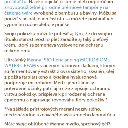
prečítať tu
. Na ekologické čistenie pleti odporúčam
znovupoužiteľné prírodné prémiové tampóny na
čistenie tváre
vyrobené z bambusu a bavlny. Môžu sa
použiť viackrát, o ich čistotu sa môžete postarať ich
vypraním ručne alebo v práčke.
Svoju pokožku môžete potešiť aj tým, že do svojho
rituálu starostlivosti o pleť zaradíte aj taký pleťový
krém, ktorý sa zameriava vyslovene na ochranu
mikrobiómu.
Ultraľahký
Manna PRO Rebalancing MICROBIOME
WATER CREAM
s viacerými účinnými látkami, ktorými
sú fermentovaný extrakt z ovsa siateho, skvalén, olej
z požlta farbiarskeho a kyselina hyalurónová,
podporuje mikrobióm. Medzi jeho klinicky
potvrdené účinky patrí aj to, že zlepšuje ochrannú
vrstvu pokožky, prispieva k prirodzenej ochrane
epidermu a napravuje rovnováhu flóry pokožky.*
*Na základe prístrojových meraní nezávislého,
medzinárodne uznávaného výskumného laboratória.
Máte svoje obľúbené Manna mydlo, sprchový gél?