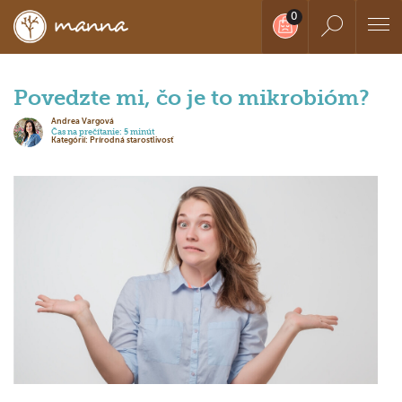
Povedzte mi, čo je to mikrobióm?
Andrea Vargová
Čas na prečítanie: 5 minút
Kategórií: Prírodná starostlivosť