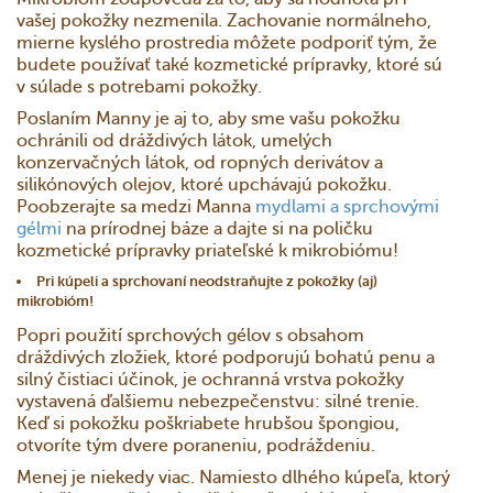
vašej pokožky nezmenila. Zachovanie normálneho,
mierne kyslého prostredia môžete podporiť tým, že
budete používať také kozmetické prípravky, ktoré sú
v súlade s potrebami pokožky.
Poslaním Manny je aj to, aby sme vašu pokožku
ochránili od dráždivých látok, umelých
konzervačných látok, od ropných derivátov a
silikónových olejov, ktoré upchávajú pokožku.
Poobzerajte sa medzi Manna
mydlami a sprchovými
gélmi
na prírodnej báze a dajte si na poličku
kozmetické prípravky priateľské k mikrobiómu!
Pri kúpeli a sprchovaní neodstraňujte z pokožky (aj)
mikrobióm!
Popri použití sprchových gélov s obsahom
dráždivých zložiek, ktoré podporujú bohatú penu a
silný čistiaci účinok, je ochranná vrstva pokožky
vystavená ďalšiemu nebezpečenstvu: silné trenie.
Keď si pokožku poškriabete hrubšou špongiou,
otvoríte tým dvere poraneniu, podráždeniu.
Menej je niekedy viac. Namiesto dlhého kúpeľa, ktorý