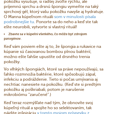
pokožku vysušuje, si radšej zvoľte rýchlu, ale
príjemnú sprchu a drsnú špongiu vymeňte na taký
sprchový gél, ktorý vašu pokožku navyše aj hydratuje.
O Manna kúpeľnom rituáli
som v minulosti písala
podrobnejšie tu
. Ponorte sa do neho a keď ste tak
ešte neurobili, vytvorte si vlastný rituál!
Zbavte sa v kúpeľni všetkého, čo môže byť zdrojom
patogénov.
Keď vám poviem ešte aj to, že špongia a rukavice na
kúpanie sú časovanou bombou plnou baktérií,
možno ešte ľahšie upustíte od drsného trenia
pokožky.
Vo vlhkých špongiách, ktoré sa práve nepoužívajú, sa
ľahko rozmnožia baktérie, ktoré spôsobujú zápal,
infekciu a podráždenie. Tieto si počas umývania aj
nechtiac nanesiete na pokožku. (Keď ste si predtým
pokožku aj poškriabali, potom je narušenie
mikrobiómu “zaručené”.)
Keď teraz rozmýšľate nad tým, že obnovíte svoj
kúpeľný rituál a spojíte ho so selektovaním, tak
nájdite inšpiráciu
v tomto mojom príspevku z