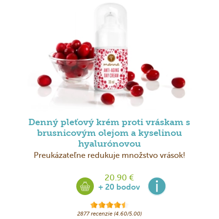
Denný pleťový krém proti vráskam s
brusnicovým olejom a kyselinou
hyalurónovou
Preukázateľne redukuje množstvo vrások!
20.90 €
+ 20 bodov
2877 recenzie (4.60/5.00)