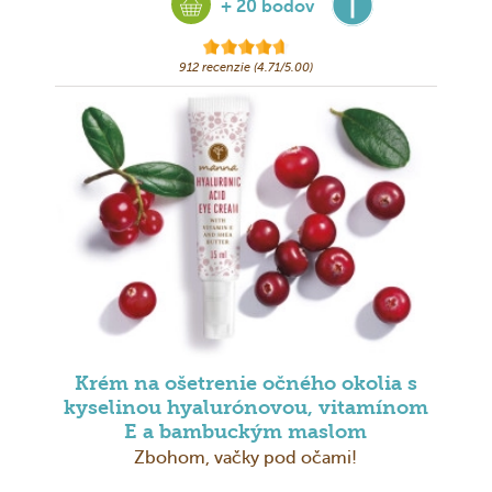
+ 20 bodov
912 recenzie (4.71/5.00)
Krém na ošetrenie očného okolia s
kyselinou hyalurónovou, vitamínom
E a bambuckým maslom
Zbohom, vačky pod očami!