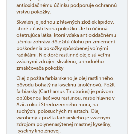
antioxidačnému účinku podporuje ochrannú
vrstvu pokožky.
Skvalén je jednou z hlavných zložiek lipidov,
ktoré z časti tvoria pokožku. Je to účinná
ošetrujúca látka, ktorá vďaka antioxidačnému
účinku zohráva dôležitú úlohu pri zmiernení
poškodenia pokožky spôsobenej voľnými
radikálmi. Niektoré rastlinné oleje sú veľmi
vzácnymi zdrojmi skvalénu, prírodného
zmäkčovača pokožky.
Olej z požlta farbiarskeho je olej rastlinného
pôvodu bohatý na kyselinu linolénovú. Požlt
farbiarsky (Carthamus Tinctorius) je právom
obľúbenou liečivou rastlinou, rastie hlavne v
Ázii a okolí Stredozemného mora, na
suchých, polosuchých miestach. Olej
vyrobený z požlta farbiarskeho je vzácnym
zdrojom polynenasýtenej mastnej kyseliny,
kyseliny linolénovej.