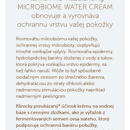
MICROBIOME WATER CREAM
obnovuje a vyrovnáva
ochrannú vrstvu vašej pokožky
Rovnováhu mikrobiómu vašej pokožky,
ochrannej vrstvy mikrobioty, ovplyvňujú
mnohé vonkajšie vplyvy. Rovnováha epidermy,
hydrolipidickej bariéry zloženej z vody a tukov,
ktorá pokrýva vonkajšiu vrstvu epidermy, sa
tiež ľahko naruší. Môže to byť spôsobené
oxidačným stresom zo slnečného žiarenia,
dehydratáciou zo straty vlhkosti alebo
nadmernou stimuláciou pokožky napríklad
nadmerným peelingom.
Klinicky preukázaný* účinok krému na vodnej
báze s cennými zložkami, ako je výťažok z
fermentovaných semien ovsa siateho, ktorý
podporuje ochrannú bariéru pokožky,