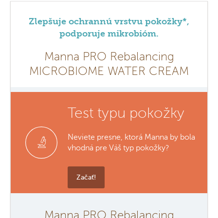
Zlepšuje ochrannú vrstvu pokožky*,
podporuje mikrobióm.
Manna PRO Rebalancing
MICROBIOME WATER CREAM
Test typu pokožky
Neviete presne, ktorá Manna by bola
vhodná pre Váš typ pokožky?
Začať!
Manna PRO Rebalancing