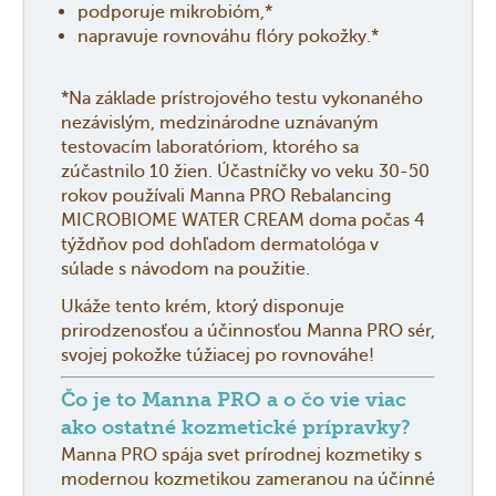
podporuje mikrobióm,*
napravuje rovnováhu flóry pokožky.*
*Na základe prístrojového testu vykonaného
nezávislým, medzinárodne uznávaným
testovacím laboratóriom, ktorého sa
zúčastnilo 10 žien. Účastníčky vo veku 30-50
rokov používali Manna PRO Rebalancing
MICROBIOME WATER CREAM doma počas 4
týždňov pod dohľadom dermatológa v
súlade s návodom na použitie.
Ukáže tento krém, ktorý disponuje
prirodzenosťou a účinnosťou Manna PRO sér,
svojej pokožke túžiacej po rovnováhe!
Čo je to Manna PRO a o čo vie viac
ako ostatné kozmetické prípravky?
Manna PRO spája svet prírodnej kozmetiky s
modernou kozmetikou zameranou na účinné