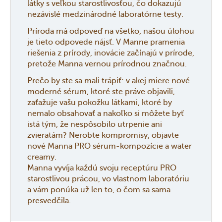
látky s veľkou starostlivosťou, čo dokazujú
nezávislé medzinárodné laboratórne testy.
Príroda má odpoveď na všetko, našou úlohou
je tieto odpovede nájsť. V Manne pramenia
riešenia z prírody, inovácie začínajú v prírode,
pretože Manna vernou prírodnou značnou.
Prečo by ste sa mali trápiť: v akej miere nové
moderné sérum, ktoré ste práve objavili,
zaťažuje vašu pokožku látkami, ktoré by
nemalo obsahovať a nakoľko si môžete byť
istá tým, že nespôsobilo utrpenie ani
zvieratám? Nerobte kompromisy, objavte
nové Manna PRO sérum-kompozície a water
creamy.
Manna vyvíja každú svoju receptúru PRO
starostlivou prácou, vo vlastnom laboratóriu
a vám ponúka už len to, o čom sa sama
presvedčila.