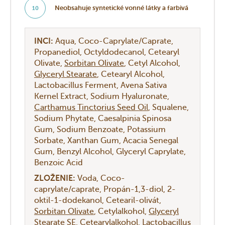
Neobsahuje syntetické vonné látky a farbivá
10
INCI:
Aqua
Coco-Caprylate/Caprate
Propanediol
Octyldodecanol
Cetearyl
Olivate
Sorbitan Olivate
Cetyl Alcohol
Glyceryl Stearate
Cetearyl Alcohol
Lactobacillus Ferment
Avena Sativa
Kernel Extract
Sodium Hyaluronate
Carthamus Tinctorius Seed Oil
Squalene
Sodium Phytate
Caesalpinia Spinosa
Gum
Sodium Benzoate
Potassium
Sorbate
Xanthan Gum
Acacia Senegal
Gum
Benzyl Alcohol
Glyceryl Caprylate
Benzoic Acid
ZLOŽENIE:
Voda
Coco-
caprylate/caprate
Propán-1,3-diol
2-
oktil-1-dodekanol
Cetearil-olivát
Sorbitan Olivate
Cetylalkohol
Glyceryl
Stearate SE
Cetearylalkohol
Lactobacillus