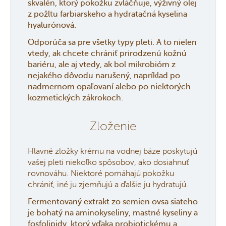
skvalén, ktorý pokožku zvláčňuje, výživný olej
z požltu farbiarskeho a hydratačná kyselina
hyalurónová.
Odporúča sa pre všetky typy pleti. A to nielen
vtedy, ak chcete chrániť prirodzenú kožnú
bariéru, ale aj vtedy, ak bol mikrobióm z
nejakého dôvodu narušený, napríklad po
nadmernom opaľovaní alebo po niektorých
kozmetických zákrokoch.
Zloženie
Hlavné zložky krému na vodnej báze poskytujú
vašej pleti niekoľko spôsobov, ako dosiahnuť
rovnováhu. Niektoré pomáhajú pokožku
chrániť, iné ju zjemňujú a ďalšie ju hydratujú.
Fermentovaný extrakt zo semien ovsa siateho
je bohatý na aminokyseliny, mastné kyseliny a
fosfolipidy, ktorý vďaka probiotickému a