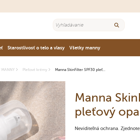
eť
Starostlivosť o telo a vlasy
Všetky manny
Y MANNY
Pleťové krémy
Manna SkinFilter SPF30 pleť...
Manna SkinF
pleťový opa
Neviditeľná ochrana. Zjednoten