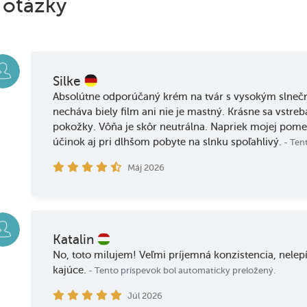
 otázky
Silke
Absolútne odporúčaný krém na tvár s vysokým slneč
necháva biely film ani nie je mastný. Krásne sa vstre
pokožky. Vôňa je skôr neutrálna. Napriek mojej pomern
účinok aj pri dlhšom pobyte na slnku spoľahlivý.
- Ten
Máj 2026
Katalin
No, toto milujem! Veľmi príjemná konzistencia, nelepí
kajúce.
- Tento príspevok bol automaticky preložený.
Júl 2026