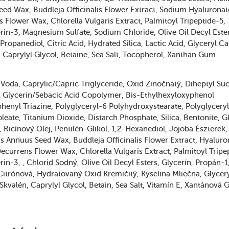
eed Wax
Buddleja Officinalis Flower Extract
Sodium Hyaluronat
s Flower Wax
Chlorella Vulgaris Extract
Palmitoyl Tripeptide-5
rin-3
Magnesium Sulfate
Sodium Chloride
Olive Oil Decyl Este
Propanediol
Citric Acid
Hydrated Silica
Lactic Acid
Glyceryl Ca
Caprylyl Glycol
Betaine
Sea Salt
Tocopherol
Xanthan Gum
Voda
Caprylic/Capric Triglyceride
Oxid Zinočnatý
Diheptyl Suc
l Glycerin/Sebacic Acid Copolymer
Bis-Ethylhexyloxyphenol
henyl Triazine
Polyglyceryl-6 Polyhydroxystearate
Polyglycery
oleate
Titanium Dioxide
Distarch Phosphate
Silica
Bentonite
G
Ricínový Olej
Pentilén-Glikol
1,2-Hexanediol
Jojoba Észterek
us Annuus Seed Wax
Buddleja Officinalis Flower Extract
Hyaluro
Decurrens Flower Wax
Chlorella Vulgaris Extract
Palmitoyl Tripe
rin-3
Chlorid Sodný
Olive Oil Decyl Esters
Glycerín
Propán-1
Citrónová
Hydratovaný Oxid Kremičitý
Kyselina Mliečna
Glycer
Skvalén
Caprylyl Glycol
Betain
Sea Salt
Vitamín E
Xantánová 