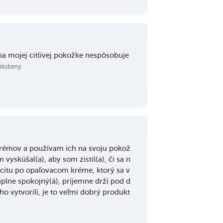
na mojej citlivej pokožke nespôsobuje
eložený.
rémov a používam ich na svoju pokož
yskúšal(a), aby som zistil(a), či sa n
ocitu po opaľovacom kréme, ktorý sa v
 úplne spokojný(á), príjemne drží pod d
 vytvorili, je to veľmi dobrý produkt