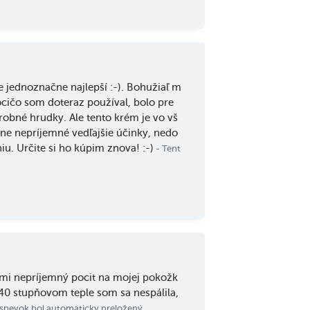
e jednoznačne najlepší :-). Bohužiaľ m
ocičo som doteraz používal, bolo pre
 drobné hrudky. Ale tento krém je vo vš
ne nepríjemné vedľajšie účinky, nedo
. Určite si ho kúpim znova! :-)
- Tent
mi nepríjemný pocit na mojej pokožk
v 40 stupňovom teple som sa nespálila,
íspevok bol automaticky preložený.