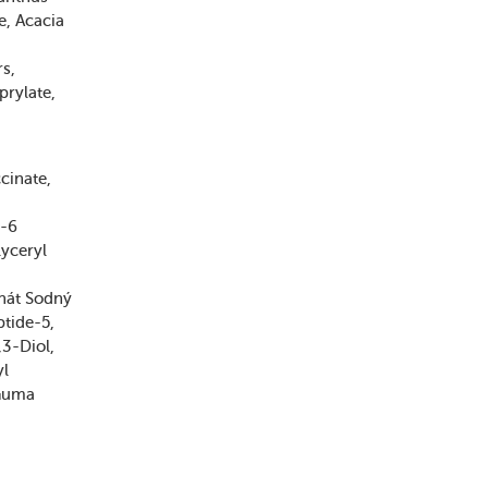
e
Acacia
rs
prylate
cinate
l-6
lyceryl
nát Sodný
ptide-5
,3-Diol
yl
Guma