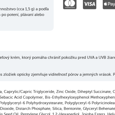
nožstvo (cca 1,5 g) a podľa
 po potení, plávaní alebo
pleťový krém, ktorý pomáha chrániť pokožku pred UVA a UVB žiar
s zložiek opticky zjemňuje viditeľnosť pórov a jemných vrások. P
a
Caprylic/Capric Triglyceride
Zinc Oxide
Diheptyl Succinate
C
/Sebacic Acid Copolymer
Bis-Ethylhexyloxyphenol Methoxyphen
Polyglyceryl-6 Polyhydroxystearate
Polyglyceryl-6 Polyricinolea
 Dioxide
Distarch Phosphate
Silica
Bentonite
Glyceryl Behenat
 Seed Oil
Pentylene Glycol
1,2-Hexanediol
Jojoba Esters
Heli