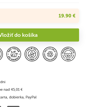
19.90 €
ložiť do košíka
 dni
pe nad 45,01 €
karta, dobierka, PayPal