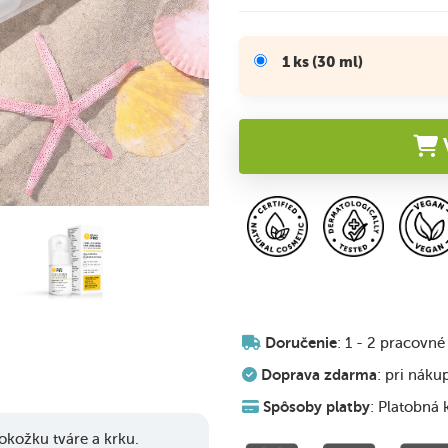
1 ks (30 ml)
V
Doručenie
: 1 - 2 pracovné
Doprava zdarma
: pri náku
Spôsoby platby
: Platobná 
okožku tváre a krku.