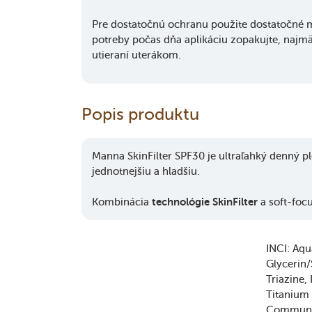
Pre dostatočnú ochranu použite dostatočné m
potreby počas dňa aplikáciu zopakujte, najmä
utieraní uterákom.
Popis produktu
Manna SkinFilter SPF30 je ultraľahký denný 
jednotnejšiu a hladšiu.
Kombinácia
technológie SkinFilter
a soft-focu
INCI:
Aqu
Glycerin
Triazine
Titanium
Communis