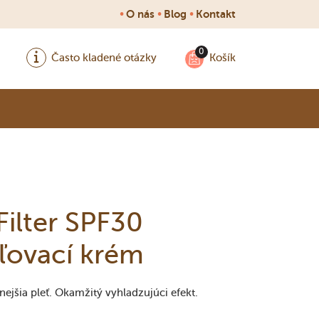
•
•
•
O nás
Blog
Kontakt
Často kladené otázky
Košík
ilter SPF30
ľovací krém
ejšia pleť. Okamžitý vyhladzujúci efekt.