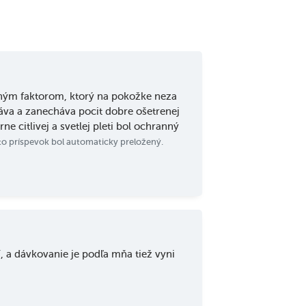
ným faktorom, ktorý na pokožke neza
báva a zanecháva pocit dobre ošetrenej
e citlivej a svetlej pleti bol ochranný
to príspevok bol automaticky preložený.
, a dávkovanie je podľa mňa tiež vyni