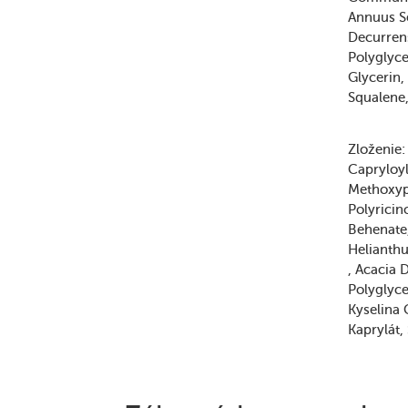
Annuus S
Decurren
Polyglyce
Glycerin
Squalene
Zloženie:
Capryloy
Methoxyp
Polyricin
Behenate
Helianth
Acacia 
Polyglyce
Kyselina 
Kaprylát