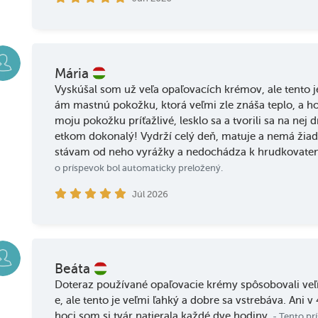
Mária
Vyskúšal som už veľa opaľovacích krémov, ale tento j
ám mastnú pokožku, ktorá veľmi zle znáša teplo, a h
moju pokožku príťažlivé, lesklo sa a tvorili sa na nej
etkom dokonalý! Vydrží celý deň, matuje a nemá žiad
stávam od neho vyrážky a nedochádza k hrudkovateniu
o príspevok bol automaticky preložený.
Júl 2026
Beáta
Doteraz používané opaľovacie krémy spôsobovali veľ
e, ale tento je veľmi ľahký a dobre sa vstrebáva. Ani 
hoci som si tvár natierala každé dve hodiny.
- Tento pr