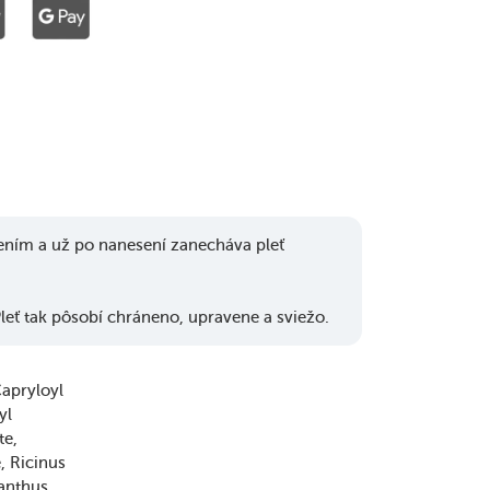
ením a už po nanesení zanecháva pleť
leť tak pôsobí chráneno, upravene a sviežo.
apryloyl
yl
te
e
Ricinus
anthus