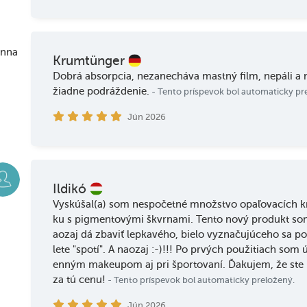
Krumtünger
Dobrá absorpcia, nezanecháva mastný film, nepáli a 
žiadne podráždenie.
- Tento príspevok bol automaticky pr
Jún 2026
Ildikó
Vyskúšal(a) som nespočetné množstvo opaľovacích k
ku s pigmentovými škvrnami. Tento nový produkt som v
aozaj dá zbaviť lepkavého, bielo vyznačujúceho sa p
lete "spotí". A naozaj :-)!!! Po prvých použitiach som
enným makeupom aj pri športovaní. Ďakujem, že ste ho
za tú cenu!
- Tento príspevok bol automaticky preložený.
Jún 2026