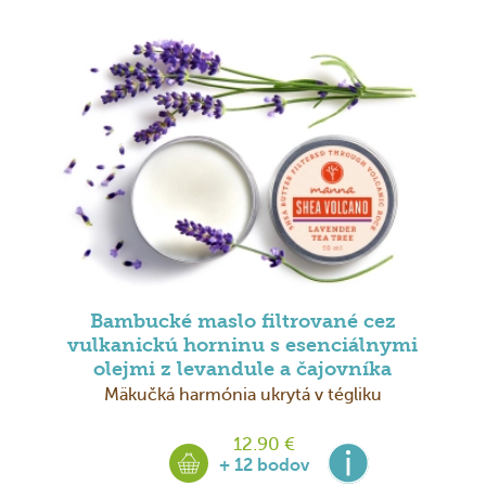
Bambucké maslo filtrované cez
vulkanickú horninu s esenciálnymi
olejmi z levandule a čajovníka
Mäkučká harmónia ukrytá v tégliku
12.90 €
+ 12 bodov