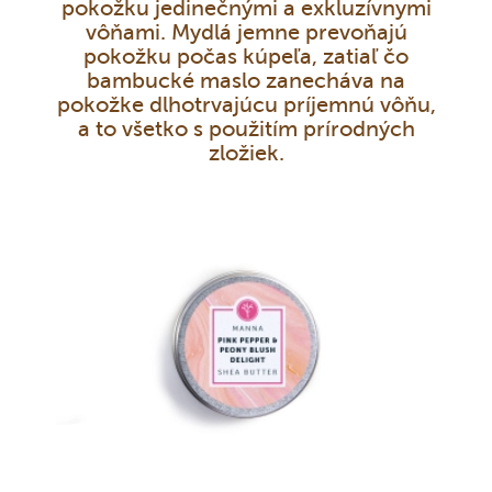
pokožku jedinečnými a exkluzívnymi
vôňami. Mydlá jemne prevoňajú
pokožku počas kúpeľa, zatiaľ čo
bambucké maslo zanecháva na
pokožke dlhotrvajúcu príjemnú vôňu,
a to všetko s použitím prírodných
zložiek.