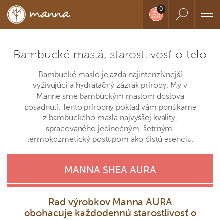
Bambucké maslá, starostlivosť o telo
Bambucké maslo je azda najintenzívnejší
vyživujúci a hydratačný zázrak prírody. My v
Manne sme bambuckým maslom doslova
posadnutí. Tento prírodný poklad vám ponúkame
z bambuckého masla najvyššej kvality,
spracovaného jedinečným, šetrným,
termokozmetický postupom ako čistú esenciu.
MANNA SHEA AURA
Rad výrobkov Manna AURA
obohacuje každodennú starostlivosť o