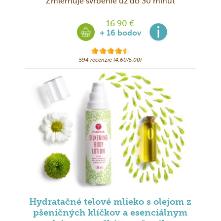
Zmierňuje svrbenie už do 30 minút
16.90 €
+ 16 bodov
594 recenzie (4.60/5.00)
Hydratačné telové mlieko s olejom z
pšeničných klíčkov a esenciálnym