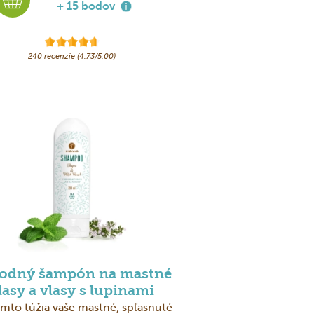
+ 15 bodov
240 recenzie (4.73/5.00)
rodný šampón na mastné
lasy a vlasy s lupinami
mto túžia vaše mastné, spľasnuté