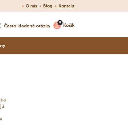
•
O nás
•
Blog
•
Kontakt
Košík
Často kladené otázky
nny
tia
jú
si