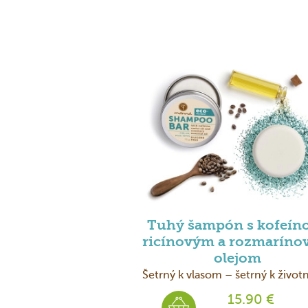
Tuhý šampón s kofeín
ricínovým a rozmarín
olejom
Šetrný k vlasom – šetrný k živo
prostrediu
15.90 €