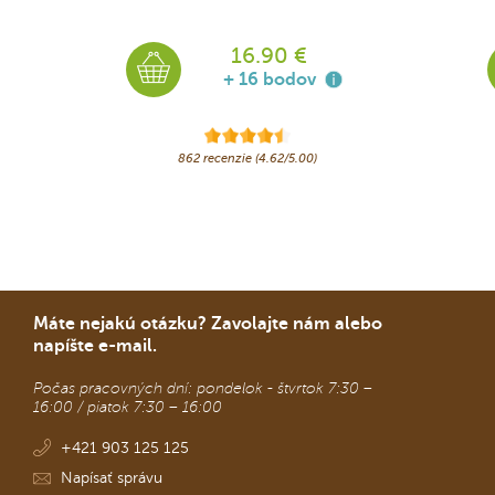
16.90 €
+ 16 bodov
862 recenzie (4.62/5.00)
Máte nejakú otázku? Zavolajte nám alebo
napíšte e-mail.
Počas pracovných dní: pondelok - štvrtok 7:30 –
16:00 / piatok 7:30 – 16:00
+421 903 125 125
Napísať správu