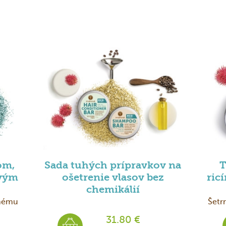
om,
Sada tuhých prípravkov na
T
ovým
ošetrenie vlasov bez
ric
chemikálií
tnému
Šetr
31.80 €