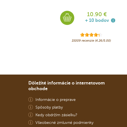
10.90 €
+ 10 bodov
15009 recenzie (4.26/5.00)
Dôležité informácie o internetovom
obchode
Informácie o preprave
Spôsoby platby
Kedy obdržím zásielku?
Všeobecné zmluvné podmienky