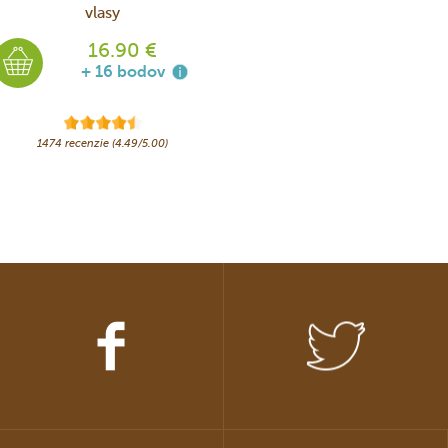
vlasy
16.90 €
+ 16 bodov
1474 recenzie (4.49/5.00)
Facebook
Twitter