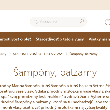
arostlivosť o pleť
Starostlivosť o telo a vlasy
Všetky ma
ukty
STAROSTLIVOSŤ O TELO A VLASY
Šampóny, balzamy
Šampóny, balzamy
írodný Manna šampón, tuhý šampón a tuhý balzam šetrne čis
 ošetrujú vaše vlasy. Vďaka prírodným zložkám vaše vlasy získa
späť svoj prirodzený lesk, mäkkosť a zdravú žiaru. Vyberte si
rírodné šampóny a balzamy, ktoré sa tu nachádzajú, aby ste 
mohli vlasy ošetrovať prírodnými zložkami najvyššej kvality!