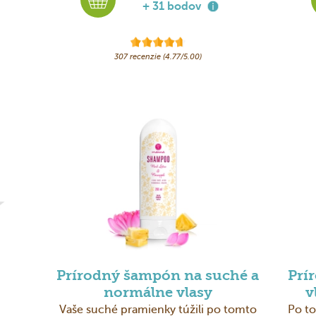
+ 31 bodov
307 recenzie (4.77/5.00)
Prírodný šampón na suché a
Prí
normálne vlasy
v
Vaše suché pramienky túžili po tomto
Po to