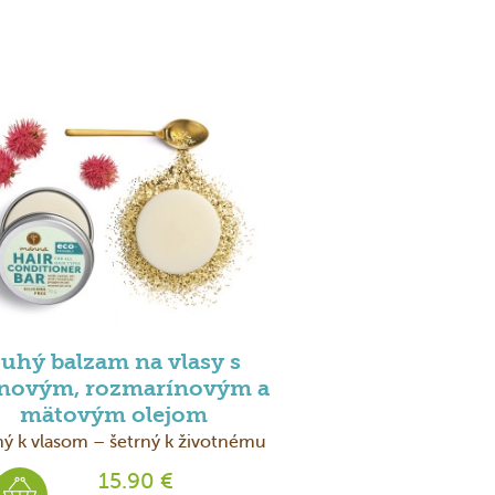
uhý balzam na vlasy s
ínovým, rozmarínovým a
mätovým olejom
ný k vlasom – šetrný k životnému
prostrediu
15.90 €