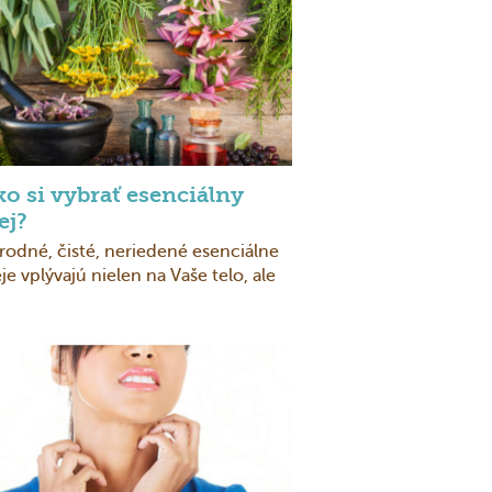
o si vybrať esenciálny
ej?
írodné, čisté, neriedené esenciálne
eje vplývajú nielen na Vaše telo, ale
..