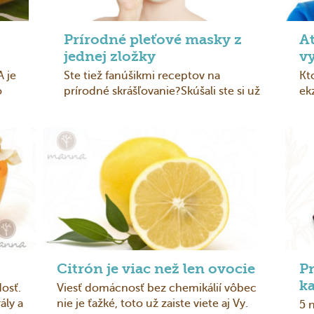
Prírodné pleťové masky z
A
jednej zložky
vy
A je
Ste tiež fanúšikmi receptov na
Kt
o
prírodné skrášľovanie?Skúšali ste si už
ek
pripraviť ...
sv
Citrón je viac než len ovocie
Pr
k
dosť.
Viesť domácnosť bez chemikálií vôbec
ály a
nie je ťažké, toto už zaiste viete aj Vy.
5 