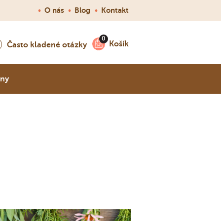
•
O nás
•
Blog
•
Kontakt
Košík
Často kladené otázky
nny