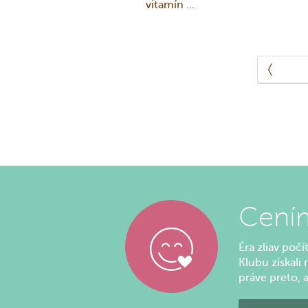
vitamín ...
Cením
Éra zliav poč
Klubu získali
práve preto, 