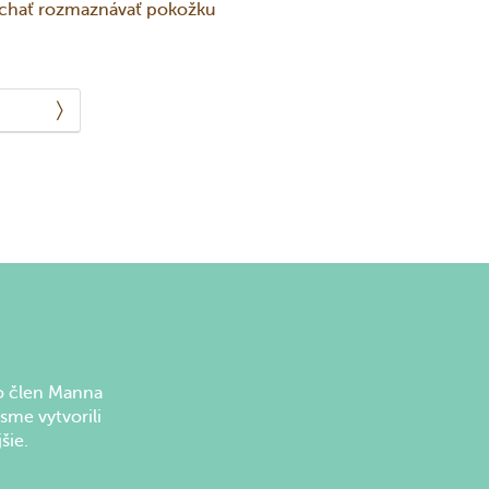
chať rozmaznávať pokožku
kaovým maslom
ko člen Manna
sme vytvorili
šie.