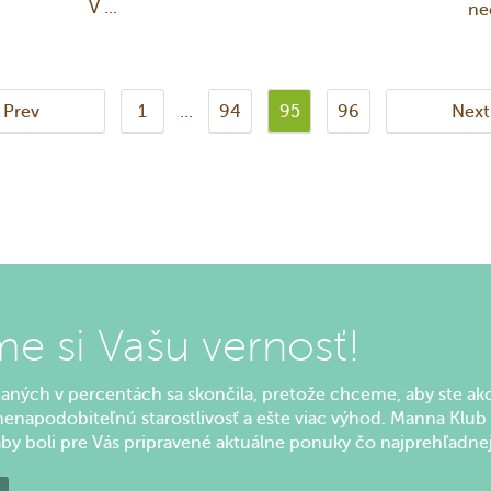
V ...
ne
ka
Prev
1
...
94
95
96
Next
e si Vašu vernosť!
ítaných v percentách sa skončila, pretože chceme, aby ste a
 nenapodobiteľnú starostlivosť a ešte viac výhod. Manna Klub 
aby boli pre Vás pripravené aktuálne ponuky čo najprehľadnej