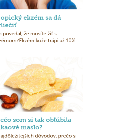
topický ekzém sa dá
liečiť
o povedal, že musíte žiť s
zémom?Ekzém kože trápi až 10%
etovej populácie, ...
ečo som si tak obľúbila
akaové maslo?
najdôležitejších dôvodov, prečo si