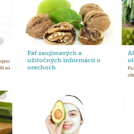
Päť zaujímavých a
Ak
užitočných informácií o
ol
vnými
orechoch
ií sú
Pr
ol
aj .