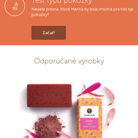
Test typu pokožky
Neviete presne, ktorá Manna by bola vhodná pre Váš typ
pokožky?
Začať!
Odporúčané výrobky