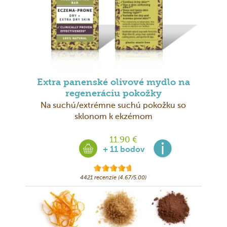
Extra panenské olivové mydlo na
regeneráciu pokožky
Na suchú/extrémne suchú pokožku so
sklonom k ekzémom
11.90 €
+ 11 bodov
4421 recenzie (4.67/5.00)