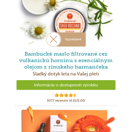
Vypredané
Bambucké maslo filtrované cez
vulkanickú horninu s esenciálnym
olejom z rímskeho harmančeka
Sladký dotyk leta na Vašej pleti
Informácie o dostupnosti výrobku
5077 recenzie (4.61/5.00)