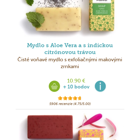
Mydlo s Aloe Vera a s indickou
citrónovou trávou
Čisté voňavé mydlo s exfoliačnými makovými
zrnkami
10.90 €
+ 10 bodov
5906 recenzie (4.75/5.00)