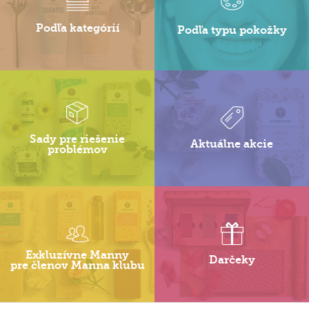
Podľa kategórií
Podľa typu pokožky
Sady pre riešenie
Aktuálne akcie
problémov
Exkluzívne Manny
Darčeky
pre členov Manna klubu