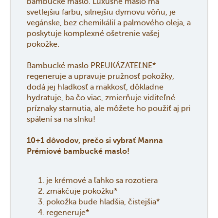
bambucké maslo. Luxusné maslo má
svetlejšiu farbu, silnejšiu dymovu vôňu, je
vegánske, bez chemikálií a palmového oleja, a
poskytuje komplexné ošetrenie vašej
pokožke.
Bambucké maslo PREUKÁZATEĽNE*
regeneruje a upravuje pružnosť pokožky,
dodá jej hladkosť a mäkkosť, dôkladne
hydratuje, ba čo viac, zmierňuje viditeľné
príznaky starnutia, ale môžete ho použiť aj pri
spálení sa na slnku!
10+1 dôvodov, prečo si vybrať Manna
Prémiové bambucké maslo!
je krémové a ľahko sa rozotiera
zmäkčuje pokožku*
pokožka bude hladšia, čistejšia*
regeneruje*