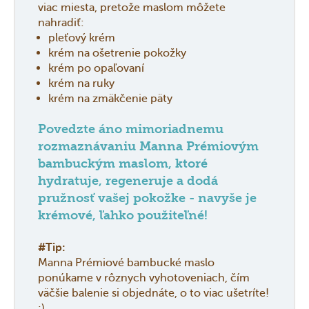
viac miesta, pretože maslom môžete
nahradiť:
pleťový krém
krém na ošetrenie pokožky
krém po opaľovaní
krém na ruky
krém na zmäkčenie päty
Povedzte áno mimoriadnemu
rozmaznávaniu Manna Prémiovým
bambuckým maslom, ktoré
hydratuje, regeneruje a dodá
pružnosť vašej pokožke - navyše je
krémové, ľahko použiteľné!
#Tip:
Manna Prémiové bambucké maslo
ponúkame v rôznych vyhotoveniach, čím
väčšie balenie si objednáte, o to viac ušetríte!
:)