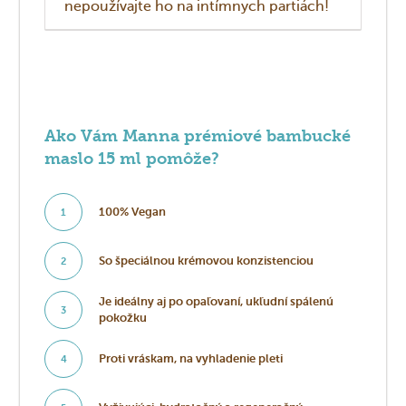
nepoužívajte ho na intímnych partiách!
Ako Vám Manna prémiové bambucké
maslo 15 ml pomôže?
100% Vegan
1
So špeciálnou krémovou konzistenciou
2
Je ideálny aj po opaľovaní, ukľudní spálenú
3
pokožku
Proti vráskam, na vyhladenie pleti
4