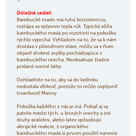
Dôležité vedieť:
Bambucké maslo má tuhú konzistenciu,
roztápa sa vplyvom tepla rúk. Typická vôňa
bambuckého masla po rozotretí na pokožku
rýchlo vyprchá. Vzhľadom na to, že sa k nám
dostáva v pôvodnom stave, môžu sa v ňom
objaviť drobné zvyšky pochádzajúce z
bambuckého orecha. Neobsahuje žiadne
pridané vonné látky.
Dohliadnite na to, aby sa do kelímku
nedostala vlhkosť, pretože to môže ovplyvniť
trvanlivosť Manny.
Pokožka každého z nás je iná. Pokiaľ aj vy
patríte medzi tých, u ktorých orechy a iné
druhy arašidov, alebo latex spôsobujú
alergické reakcie, z organického
bambuckého masla si prvom použití naneste