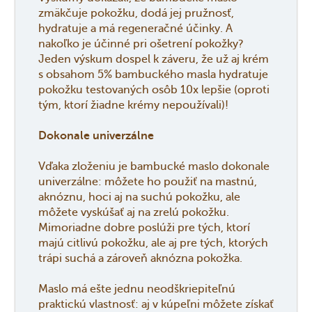
zmäkčuje pokožku, dodá jej pružnosť,
hydratuje a má regeneračné účinky. A
nakoľko je účinné pri ošetrení pokožky?
Jeden výskum dospel k záveru, že už aj krém
s obsahom 5% bambuckého masla hydratuje
pokožku testovaných osôb 10x lepšie (oproti
tým, ktorí žiadne krémy nepoužívali)!
Dokonale univerzálne
Vďaka zloženiu je bambucké maslo dokonale
univerzálne: môžete ho použiť na mastnú,
aknóznu, hoci aj na suchú pokožku, ale
môžete vyskúšať aj na zrelú pokožku.
Mimoriadne dobre poslúži pre tých, ktorí
majú citlivú pokožku, ale aj pre tých, ktorých
trápi suchá a zároveň aknózna pokožka.
Maslo má ešte jednu neodškriepiteľnú
praktickú vlastnosť: aj v kúpeľni môžete získať