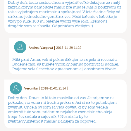
Dobrý deň, touto cestou chcem vyjadriť veľké ďakujem za malý
zázrak ktorým bambucké maslo pre mňa je.Maslo používam už
rok a vyjadrujem maximálnu spokojnosť. V lete žiadne fleky od
slnka no jednoducho geniálna vec. Malé balenie v kabelke je
vždy po ruke. 100 ml balenie vydrží vyše roka. Krémov z
drogérie som sa zbavila. Odporúčam všetkým :)
Andrea Vargová
2018-11-29 11:22
Milá pani Anna, veľmi pekne ďakujeme za peknú recenziu.
Budeme radi, ak budete výrobky Manna používať aj naďalej.
Prajeme veľa úspechov v pracovnom aj v osobnom živote.
Veronika
2018-11-01 21:14
Dobry den. Dorazilo ki toto masielko od vas. Je prijemne na
pokozku, no vona mi trochu prekaza. Asi si na to potrebujem
zvyknut. Chcela by som sa vsak opytat, ci by som vedela
zmiernit tuto vonu pridanim nejakeho esencialneho oleja
(napr. levandula a cajovnik)? Neznizilo by to
kvalitu/vyuzitelnost masla? Dakujem za odpoved.