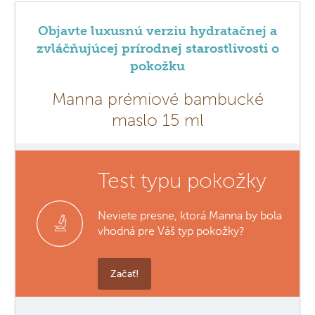
Objavte luxusnú verziu hydratačnej a
zvláčňujúcej prírodnej starostlivosti o
pokožku
Manna prémiové bambucké
maslo 15 ml
Test typu pokožky
Neviete presne, ktorá Manna by bola
vhodná pre Váš typ pokožky?
Začať!