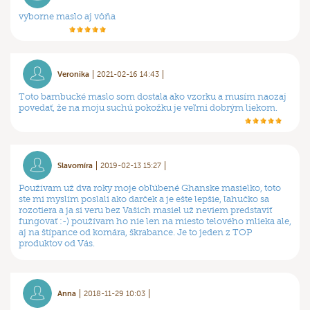
vyborne maslo aj vôňa
Veronika
2021-02-16 14:43
Toto bambucké maslo som dostala ako vzorku a musím naozaj
povedať, že na moju suchú pokožku je veľmi dobrým liekom.
Slavomíra
2019-02-13 15:27
Používam už dva roky moje obľúbené Ghanske masielko, toto
ste mi myslím poslali ako darček a je ešte lepšie, ľahučko sa
rozotiera a ja si veru bez Vašich masiel už neviem predstaviť
fungovať :-) používam ho nie len na miesto telového mlieka ale,
aj na štípance od komára, škrabance. Je to jeden z TOP
produktov od Vás.
Anna
2018-11-29 10:03