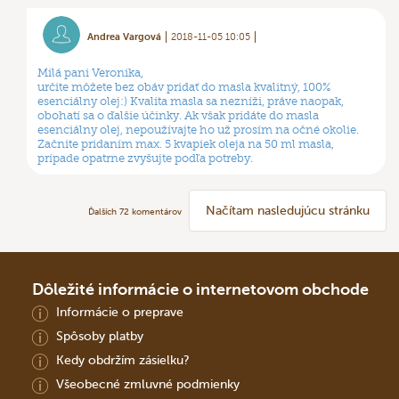
Andrea Vargová
2018-11-05 10:05
Milá pani Veronika,
určite môžete bez obáv pridať do masla kvalitný, 100%
esenciálny olej:) Kvalita masla sa nezníži, práve naopak,
obohatí sa o ďalšie účinky. Ak však pridáte do masla
esenciálny olej, nepoužívajte ho už prosím na očné okolie.
Začnite pridaním max. 5 kvapiek oleja na 50 ml masla,
prípade opatrne zvyšujte podľa potreby.
Načítam nasledujúcu stránku
Ďalších
72
komentárov
Dôležité informácie o internetovom obchode
Informácie o preprave
Spôsoby platby
Kedy obdržím zásielku?
Všeobecné zmluvné podmienky