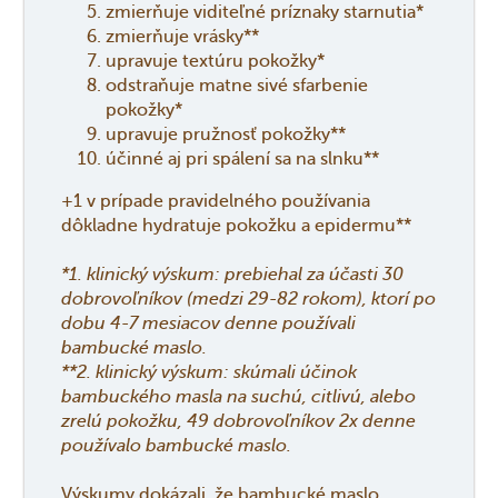
zmierňuje viditeľné príznaky starnutia*
zmierňuje vrásky**
upravuje textúru pokožky*
odstraňuje matne sivé sfarbenie
pokožky*
upravuje pružnosť pokožky**
účinné aj pri spálení sa na slnku**
+1 v prípade pravidelného používania
dôkladne hydratuje pokožku a epidermu**
*1. klinický výskum: prebiehal za účasti 30
dobrovoľníkov (medzi 29-82 rokom), ktorí po
dobu 4-7 mesiacov denne používali
bambucké maslo.
**2. klinický výskum: skúmali účinok
bambuckého masla na suchú, citlivú, alebo
zrelú pokožku, 49 dobrovoľníkov 2x denne
používalo bambucké maslo.
Výskumy dokázali, že bambucké maslo