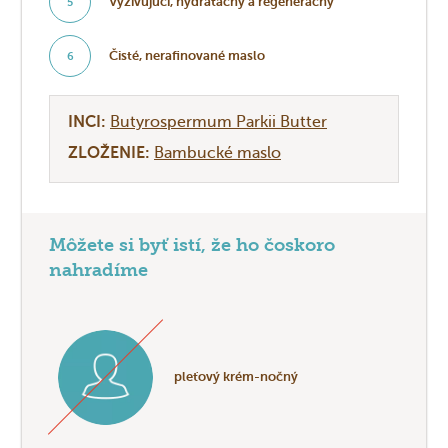
Vyživujúci, hydratačný a regeneračný
5
Čisté, nerafinované maslo
6
INCI:
Butyrospermum Parkii Butter
ZLOŽENIE:
Bambucké maslo
Môžete si byť istí, že ho čoskoro
nahradíme
pleťový krém-nočný