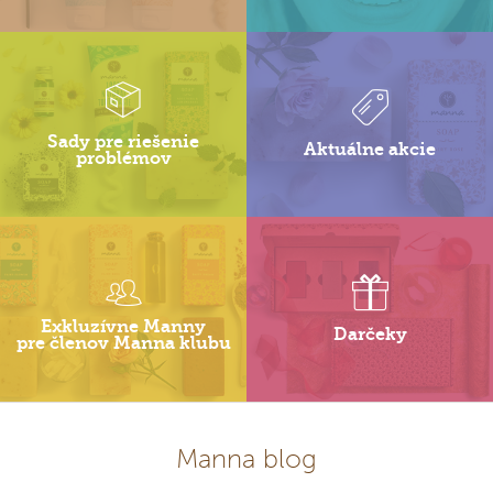
Sady pre riešenie
Aktuálne akcie
problémov
Exkluzívne Manny
Darčeky
pre členov Manna klubu
Manna blog