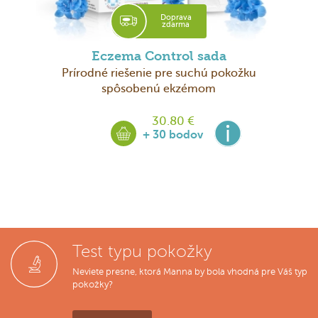
Doprava
zdarma
Eczema Control sada
Prírodné riešenie pre suchú pokožku
spôsobenú ekzémom
30.80 €
+ 30 bodov
Test typu pokožky
Neviete presne, ktorá Manna by bola vhodná pre Váš typ
pokožky?