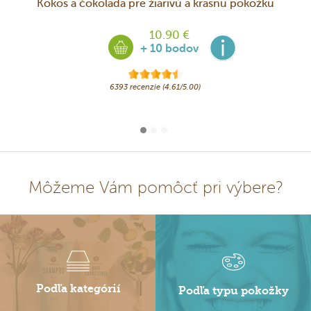
Kokos a čokoláda pre žiarivú a krásnu pokožku
10.90 €
+ 10 bodov
6393 recenzie (4.61/5.00)
Môžeme Vám pomôcť pri výbere?
Podľa kategórií
Podľa typu pokožky