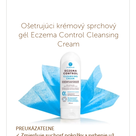
Ošetrujúci krémový sprchový
gél Eczema Control Cleansing
Cream
PREUKÁZATEĽNE
✓ Zmierňuje suchosť pokožky a svrbenie už