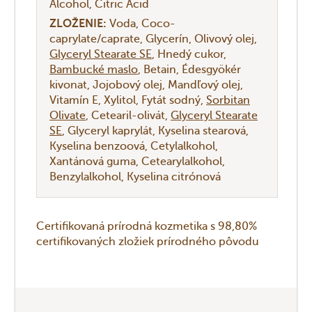
Alcohol
Citric Acid
ZLOŽENIE:
Voda
Coco-
caprylate/caprate
Glycerín
Olivový olej
Glyceryl Stearate SE
Hnedý cukor
Bambucké maslo
Betain
Édesgyökér
kivonat
Jojobový olej
Mandľový olej
Vitamín E
Xylitol
Fytát sodný
Sorbitan
Olivate
Cetearil-olivát
Glyceryl Stearate
SE
Glyceryl kaprylát
Kyselina stearová
Kyselina benzoová
Cetylalkohol
Xantánová guma
Cetearylalkohol
Benzylalkohol
Kyselina citrónová
Certifikovaná prírodná kozmetika s 98,80%
certifikovaných zložiek prírodného pôvodu