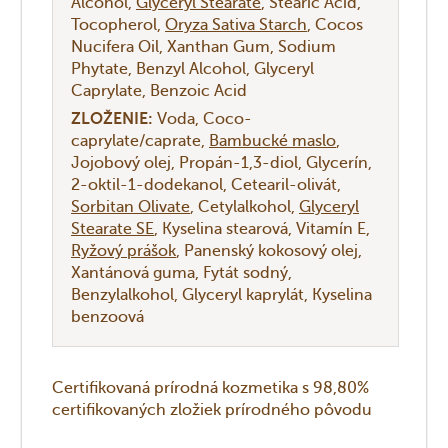
Alcohol
Glyceryl Stearate
Stearic Acid
Tocopherol
Oryza Sativa Starch
Cocos
Nucifera Oil
Xanthan Gum
Sodium
Phytate
Benzyl Alcohol
Glyceryl
Caprylate
Benzoic Acid
ZLOŽENIE:
Voda
Coco-
caprylate/caprate
Bambucké maslo
Jojobový olej
Propán-1,3-diol
Glycerín
2-oktil-1-dodekanol
Cetearil-olivát
Sorbitan Olivate
Cetylalkohol
Glyceryl
Stearate SE
Kyselina stearová
Vitamín E
Ryžový prášok
Panenský kokosový olej
Xantánová guma
Fytát sodný
Benzylalkohol
Glyceryl kaprylát
Kyselina
benzoová
Certifikovaná prírodná kozmetika s 98,80%
certifikovaných zložiek prírodného pôvodu