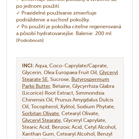
po jednom použití.
✓ Pravidelné používanie zmierňuje
podráždenie a suchosť pokožky.
✓ Po použití je pokožka citeľne regenerovaná
a pôsobí hydratovanejšie. Balenie: 200 ml
(
)
Podrobnosti
INCI:
Aqua
Coco-Caprylate/Caprate
Glycerin
Olea Europaea Fruit Oil
Glyceryl
Stearate SE
Sucrose
Butyrospermum
Parkii Butter
Betaine
Glycyrrhiza Glabra
(Licorice) Root Extract
Simmondsia
Chinensis Oil
Prunus Amygdalus Dulcis
Oil
Tocopherol
Xylitol
Sodium Phytate
Sorbitan Olivate
Cetearyl Olivate
Glyceryl Stearate
Glyceryl Caprylate
Stearic Acid
Benzoic Acid
Cetyl Alcohol
Xanthan Gum
Cetearyl Alcohol
Benzyl