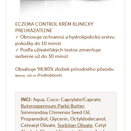
ECZEMA CONTROL KRÉM KLINICKY
PREUKÁZATEĽNE
✓ Obnovuje ochrannú a hydrolipidickú vrstvu
pokožky do 10 minút
✓ Podľa užívateľských testov zmierňuje
svrbenie už do 30 minút
Obsahuje 98,80% zložiek prírodného pôvodu
Podrobnosti
Balenie: 100 ml (
)
INCI:
Aqua
Coco-Caprylate/Caprate
Butyrospermum Parkii Butter
Simmondsia Chinensis Seed Oil
Propanediol
Glycerin
Octyldodecanol
Cetearyl Olivate
Sorbitan Olivate
Cetyl