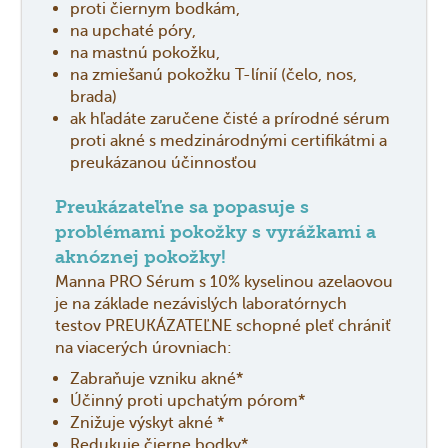
proti čiernym bodkám,
na upchaté póry,
na mastnú pokožku,
na zmiešanú pokožku T-línií (čelo, nos,
brada)
ak hľadáte zaručene čisté a prírodné sérum
proti akné s medzinárodnými certifikátmi a
preukázanou účinnosťou
Preukázateľne sa popasuje s
problémami pokožky s vyrážkami a
aknóznej pokožky!
Manna PRO Sérum s 10% kyselinou azelaovou
je na základe nezávislých laboratórnych
testov PREUKÁZATEĽNE schopné pleť chrániť
na viacerých úrovniach:
Zabraňuje vzniku akné*
Účinný proti upchatým pórom*
Znižuje výskyt akné *
Redukuje čierne bodky*