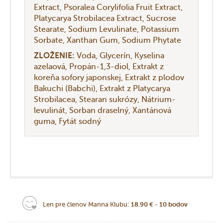
Extract
Psoralea Corylifolia Fruit Extract
Platycarya Strobilacea Extract
Sucrose
Stearate
Sodium Levulinate
Potassium
Sorbate
Xanthan Gum
Sodium Phytate
ZLOŽENIE:
Voda
Glycerín
Kyselina
azelaová
Propán-1,3-diol
Extrakt z
koreňa sofory japonskej
Extrakt z plodov
Bakuchi (Babchi)
Extrakt z Platycarya
Strobilacea
Stearan sukrózy
Nátrium-
levulinát
Sorban draselný
Xantánová
guma
Fytát sodný
Len pre členov Manna Klubu:
18.90 € - 10 bodov