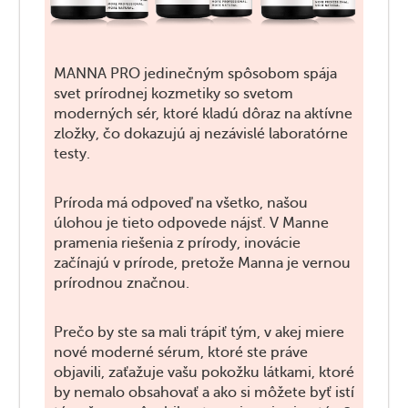
MANNA PRO jedinečným spôsobom spája
svet prírodnej kozmetiky so svetom
moderných sér, ktoré kladú dôraz na aktívne
zložky, čo dokazujú aj nezávislé laboratórne
testy.
Príroda má odpoveď na všetko, našou
úlohou je tieto odpovede nájsť. V Manne
pramenia riešenia z prírody, inovácie
začínajú v prírode, pretože Manna je vernou
prírodnou značnou.
Prečo by ste sa mali trápiť tým, v akej miere
nové moderné sérum, ktoré ste práve
objavili, zaťažuje vašu pokožku látkami, ktoré
by nemalo obsahovať a ako si môžete byť istí