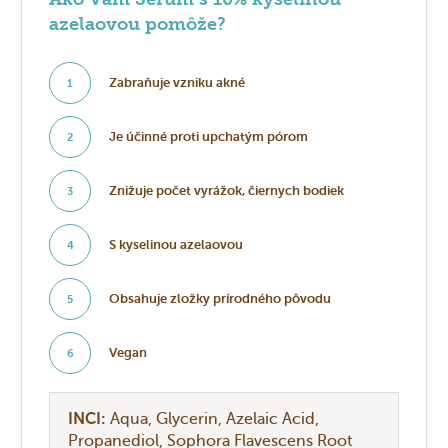
Ako Vám Sérum s 10% kyselinou
azelaovou pomôže?
Zabraňuje vzniku akné
1
Je účinné proti upchatým pórom
2
Znižuje počet vyrážok, čiernych bodiek
3
S kyselinou azelaovou
4
Obsahuje zložky prírodného pôvodu
5
Vegan
6
INCI:
Aqua
Glycerin
Azelaic Acid
Propanediol
Sophora Flavescens Root