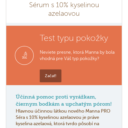
Sérum s 10% kyselinou
azelaovou
Test typu pokožky
Neviete presne, ktorá Manna by bola
vhodná pre Váš typ pokožky?
Začať!
Účinná pomoc proti vyrážkam,
čiernym bodkám a upchatým pórom!
Hlavnou účinnou látkou nového Manna PRO
Séra s 10% kyselinou azelaovou je práve
kyselina azelaová, ktorá tvrdo pôsobí na