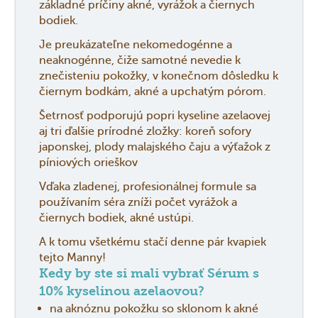
základné príčiny akné, vyrážok a čiernych
bodiek.
Je preukázateľne nekomedogénne a
neaknogénne, čiže samotné nevedie k
znečisteniu pokožky, v konečnom dôsledku k
čiernym bodkám, akné a upchatým pórom.
Šetrnosť podporujú popri kyseline azelaovej
aj tri ďalšie prírodné zložky: koreň sofory
japonskej, plody malajského čaju a výťažok z
píniových orieškov
Vďaka zladenej, profesionálnej formule sa
používaním séra zníži počet vyrážok a
čiernych bodiek, akné ustúpi.
A k tomu všetkému stačí denne pár kvapiek
tejto Manny!
Kedy by ste si mali vybrať Sérum s
10% kyselinou azelaovou?
na aknóznu pokožku so sklonom k akné