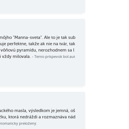
 môjho "Manna-sveta". Ale to je tak sub
je perfektne, takže ak nie na tvár, tak
em vôňovú pyramídu, nerozhodnem sa l
 vždy milovala.
- Tento príspevok bol aut
uckého masla, výsledkom je jemná, oš
ožku, ktorá nedráždi a rozmaznáva nád
utomaticky preložený.