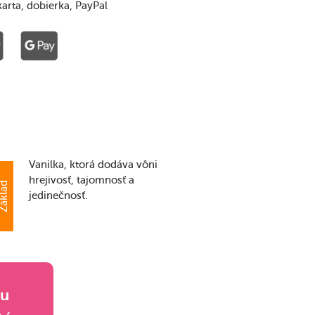
karta, dobierka, PayPal
Vanilka, ktorá dodáva vôni
hrejivosť, tajomnosť a
áklad
jedinečnosť.
ou