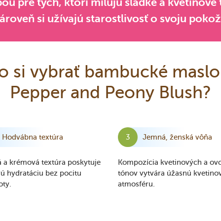
ou pre tých, ktorí milujú sladké a kvetinové
ároveň si užívajú starostlivosť o svoju poko
o si vybrať bambucké maslo
Pepper and Peony Blush?
Hodvábna textúra
Jemná, ženská vôňa
 a krémová textúra poskytuje
Kompozícia kvetinových a ov
ú hydratáciu bez pocitu
tónov vytvára úžasnú kvetino
ty.
atmosféru.