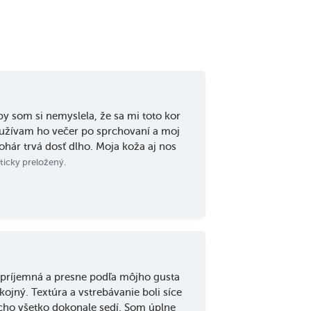
y som si nemyslela, že sa mi toto kor
Používam ho večer po sprchovaní a moj
ohár trvá dosť dlho. Moja koža aj nos
ticky preložený.
príjemná a presne podľa môjho gusta
jný. Textúra a vstrebávanie boli síce
ucho všetko dokonale sedí. Som úplne