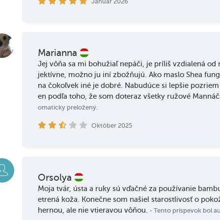
Január 2026
Marianna
Jej vôňa sa mi bohužiaľ nepáči, je príliš vzdialená od
jektívne, možno ju iní zbožňujú. Ako maslo Shea fungu
na čokoľvek iné je dobré. Nabudúce si lepšie pozri
en podľa toho, že som doteraz všetky ružové Mannáči
omaticky preložený.
Október 2025
Orsolya
Moja tvár, ústa a ruky sú vďačné za používanie bamb
etrená koža. Konečne som našiel starostlivosť o pok
hernou, ale nie vtieravou vôňou.
- Tento príspevok bol a