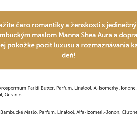
ažite čaro romantiky a ženskosti s jedinečn
mbuckým maslom Manna Shea Aura a dopra
jej pokožke pocit luxusu a rozmaznávania k
deň!
yrospermum Parkii Butter
Parfum
Linalool
Α-Isomethyl Ionone
ol
Geraniol
Bambucké Maslo
Parfum
Linalool
Alfa-Izometil-Jonon
Citrone