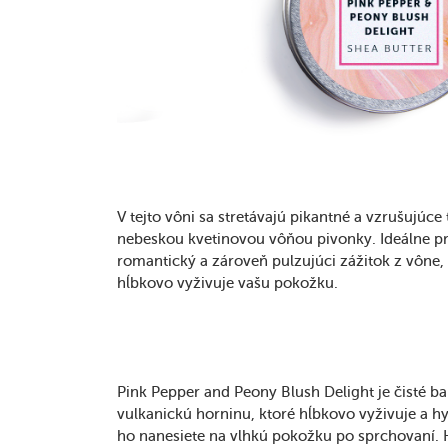
V tejto vôni sa stretávajú pikantné a vzrušujúc
nebeskou kvetinovou vôňou pivonky. Ideálne pre
romantický a zároveň pulzujúci zážitok z vône
hĺbkovo vyživuje vašu pokožku.
Pink Pepper and Peony Blush Delight je čisté b
vulkanickú horninu, ktoré hĺbkovo vyživuje a h
ho nanesiete na vlhkú pokožku po sprchovaní.