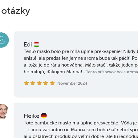
 otázky
Edi
Tento maslo bolo pre mňa úplné prekvapenie! Nikdy b
enisté, ale predsa len jemné aroma bude tak páčiť. 
a koža je do rána hodvábna. Málo stačí, takže jeden p
ho milujú, ďakujem Manna!
- Tento príspevok bol automa
November 2024
Heike
Toto bambucké maslo ma úplne presvedčilo! Vôňa je 
– s inou variantou od Manna som bohužiaľ nebol spoko
aj u ostatných produktov veľmi dobré, ale tu jednod