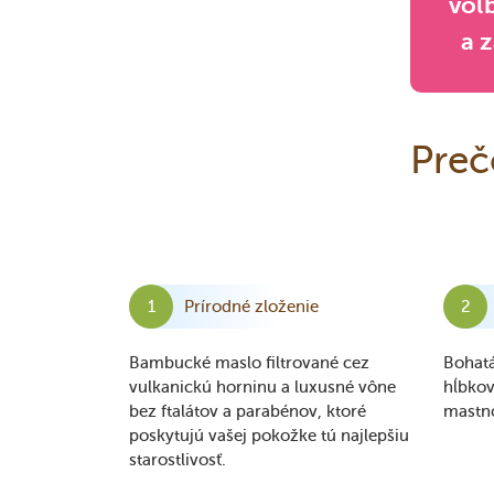
voľb
a z
Preč
Prírodné zloženie
Bambucké maslo filtrované cez
Bohatá
vulkanickú horninu a luxusné vône
hĺbkov
bez ftalátov a parabénov, ktoré
mastno
poskytujú vašej pokožke tú najlepšiu
starostlivosť.