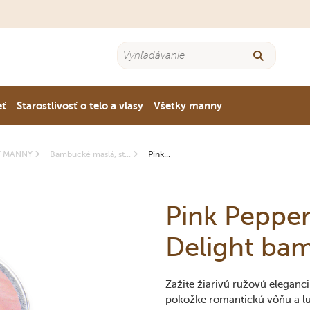
eť
Starostlivosť o telo a vlasy
Všetky manny
Y MANNY
Bambucké maslá, st...
Pink...
Pink Pepper
Delight ba
Zažite žiarivú ružovú eleganc
pokožke romantickú vôňu a lux