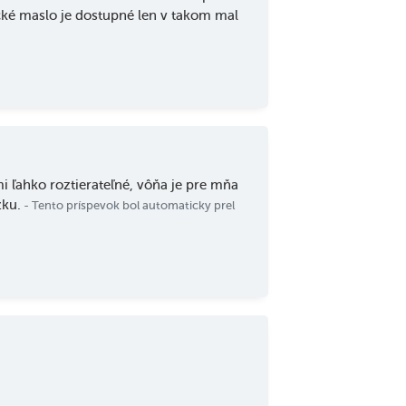
cké maslo je dostupné len v takom mal
i ľahko roztierateľné, vôňa je pre mňa
žku.
- Tento príspevok bol automaticky prel