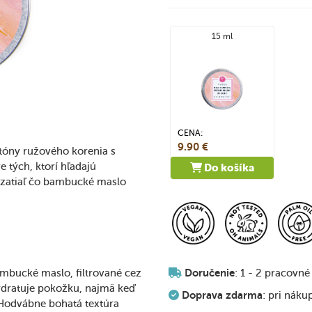
15 ml
CENA:
9.90 €
e tóny ružového korenia s
 tých, ktorí hľadajú
Do košíka
, zatiaľ čo bambucké maslo
ambucké maslo, filtrované cez
Doručenie
: 1 - 2 pracovné
ydratuje pokožku, najmä keď
Doprava zdarma
: pri náku
 Hodvábne bohatá textúra