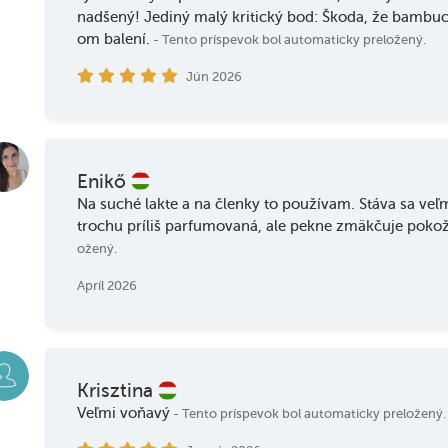
nadšený! Jediný malý kritický bod: Škoda, že bambu
om balení.
- Tento príspevok bol automaticky preložený.
Jún 2026
Enikő
Na suché lakte a na členky to používam. Stáva sa veľm
trochu príliš parfumovaná, ale pekne zmäkčuje poko
ožený.
Apríl 2026
Krisztina
Veľmi voňavý
- Tento príspevok bol automaticky preložený.