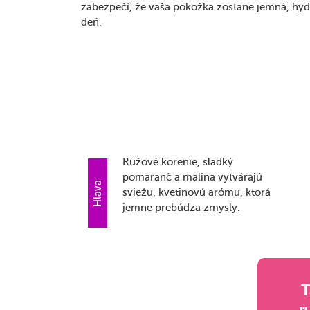
zabezpečí, že vaša pokožka zostane jemná, hyd
deň.
Ružové korenie, sladký
pomaranč a malina vytvárajú
Hlava
sviežu, kvetinovú arómu, ktorá
jemne prebúdza zmysly.
T