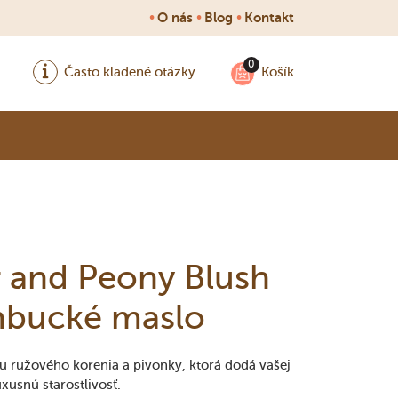
•
•
•
O nás
Blog
Kontakt
Často kladené otázky
Košík
 and Peony Blush
mbucké maslo
iu ružového korenia a pivonky, ktorá dodá vašej
usnú starostlivosť.