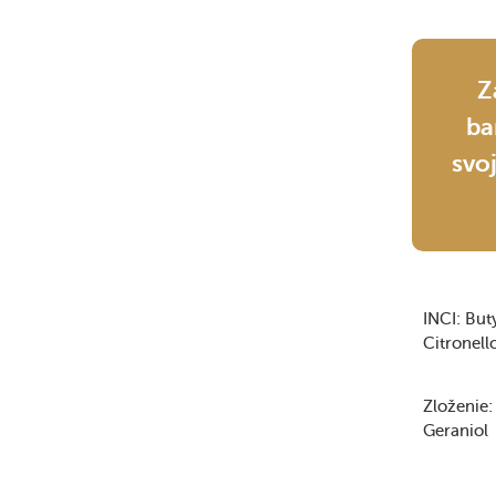
Z
ba
svo
INCI:
But
Citronell
Zloženie:
Geraniol