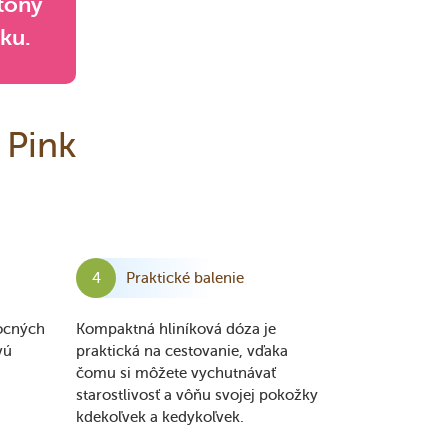
 tóny
žku.
 Pink
Praktické balenie
ocných
Kompaktná hliníková dóza je
vú
praktická na cestovanie, vďaka
čomu si môžete vychutnávať
starostlivosť a vôňu svojej pokožky
kdekoľvek a kedykoľvek.