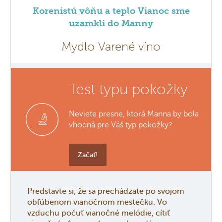
Korenistú vôňu a teplo Vianoc sme
uzamkli do Manny
Mydlo Varené víno
Test typu pokožky
Neviete presne, ktorá Manna by bola
vhodná pre Váš typ pokožky?
Začať!
Predstavte si, že sa prechádzate po svojom
obľúbenom vianočnom mestečku. Vo
vzduchu počuť vianočné melódie, cítiť