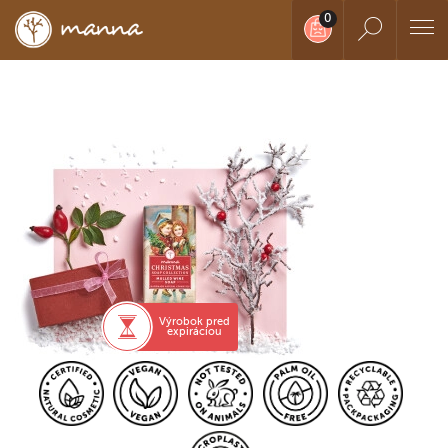
Výrobok pred
expiráciou