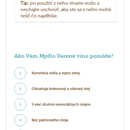
Tip:
po použití z neho straste vodu a
nechajte uschnúť, aby ste sa z neho mohli
tešiť čo najdlhšie.
Ako Vám Mydlo Varené víno pomôže?
Korenistá vôňa a teplo zimy
1
Obsahuje kokosový a olivový olej
2
S viac druhmi esenciálnych olejov
3
Bez palmového oleja
4