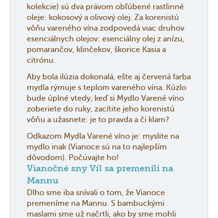
kolekcie) sú dva právom obľúbené rastlinné
oleje: kokosový a olivový olej. Za korenistú
vôňu vareného vína zodpovedá viac druhov
esenciálnych olejov: esenciálny olej z anízu,
pomarančov, klinčekov, škorice Kasia a
citrónu.
Aby bola ilúzia dokonalá, ešte aj červená farba
mydla rýmuje s teplom vareného vína. Kúzlo
bude úplné vtedy, keď si Mydlo Varené víno
zoberiete do ruky, zacítite jeho korenistú
vôňu a užasnete: je to pravda a či klam?
Odkazom Mydla Varené víno je: myslite na
mydlo inak (Vianoce sú na to najlepším
dôvodom). Počúvajte ho!
Vianočné sny Víl sa premenili na
Mannu
Dlho sme iba snívali o tom, že Vianoce
premeníme na Mannu. S bambuckými
maslami sme už načrtli, ako by sme mohli