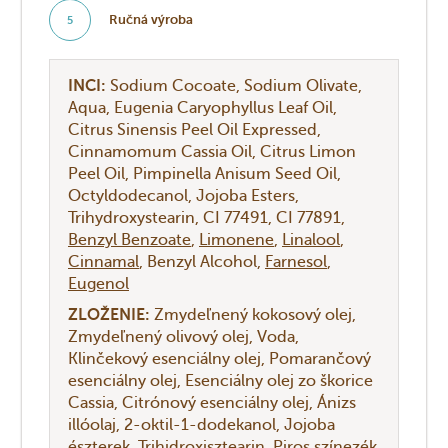
Ručná výroba
5
INCI:
Sodium Cocoate
Sodium Olivate
Aqua
Eugenia Caryophyllus Leaf Oil
Citrus Sinensis Peel Oil Expressed
Cinnamomum Cassia Oil
Citrus Limon
Peel Oil
Pimpinella Anisum Seed Oil
Octyldodecanol
Jojoba Esters
Trihydroxystearin
CI 77491
CI 77891
Benzyl Benzoate
Limonene
Linalool
Cinnamal
Benzyl Alcohol
Farnesol
Eugenol
ZLOŽENIE:
Zmydeľnený kokosový olej
Zmydeľnený olivový olej
Voda
Klinčekový esenciálny olej
Pomarančový
esenciálny olej
Esenciálny olej zo škorice
Cassia
Citrónový esenciálny olej
Ánizs
illóolaj
2-oktil-1-dodekanol
Jojoba
észterek
Trihidroxisztearin
Piros színezék