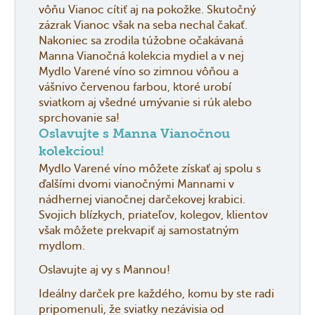
vôňu Vianoc cítiť aj na pokožke. Skutočný
zázrak Vianoc však na seba nechal čakať.
Nakoniec sa zrodila túžobne očakávaná
Manna Vianočná kolekcia mydiel a v nej
Mydlo Varené víno so zimnou vôňou a
vášnivo červenou farbou, ktoré urobí
sviatkom aj všedné umývanie si rúk alebo
sprchovanie sa!
Oslavujte s Manna Vianočnou
kolekciou!
Mydlo Varené víno môžete získať aj spolu s
ďalšími dvomi vianočnými Mannami v
nádhernej vianočnej darčekovej krabici.
Svojich blízkych, priateľov, kolegov, klientov
však môžete prekvapiť aj samostatným
mydlom.
Oslavujte aj vy s Mannou!
Ideálny darček pre každého, komu by ste radi
pripomenuli, že sviatky nezávisia od