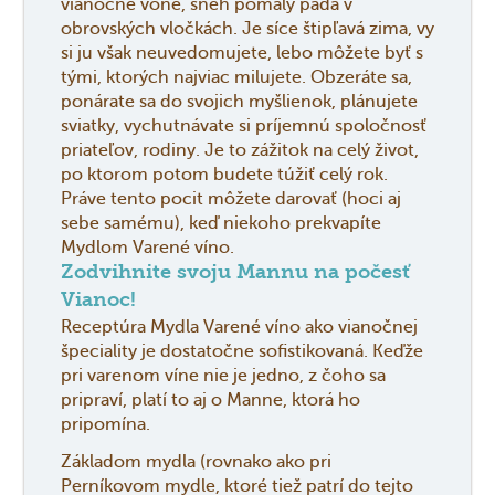
vianočné vône, sneh pomaly padá v
obrovských vločkách. Je síce štipľavá zima, vy
si ju však neuvedomujete, lebo môžete byť s
tými, ktorých najviac milujete. Obzeráte sa,
ponárate sa do svojich myšlienok, plánujete
sviatky, vychutnávate si príjemnú spoločnosť
priateľov, rodiny. Je to zážitok na celý život,
po ktorom potom budete túžiť celý rok.
Práve tento pocit môžete darovať (hoci aj
sebe samému), keď niekoho prekvapíte
Mydlom Varené víno.
Zodvihnite svoju Mannu na počesť
Vianoc!
Receptúra Mydla Varené víno ako vianočnej
špeciality je dostatočne sofistikovaná. Keďže
pri varenom víne nie je jedno, z čoho sa
pripraví, platí to aj o Manne, ktorá ho
pripomína.
Základom mydla (rovnako ako pri
Perníkovom mydle, ktoré tiež patrí do tejto