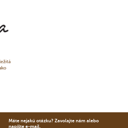
ležitá
ako
Máte nejakú otázku? Zavolajte nám alebo
napíšte e-mail.