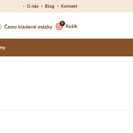
•
O nás
•
Blog
•
Kontakt
Košík
Často kladené otázky
nny