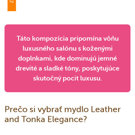
Táto kompozícia pripomína vôňu
luxusného salónu s koženými
doplnkami, kde dominujú jemné
drevité a sladké tóny, poskytujúce
skutočný pocit luxusu.
Prečo si vybrať mydlo Leather
and Tonka Elegance?