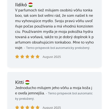
Ildikó
V parfumoch tiež milujem osobitú vôňu tonka
boo, tak som bol veľmi rád, že som našiel k ne
mu vyhovujúce mydlo. Svoju pravú vôňu uvoľ
ňuje počas používania a má vhodnú konzisten
ciu. Používaním mydla je moja pokožka hydra
tovaná a voňavá, takže to je dobrý doplnok k p
arfumom obsahujúcim tonkaboo. Mne to vyho
vuje.
- Tento príspevok bol automaticky preložený.
August 2025
Kitti
Jednoducho milujem jeho vôňu a moja koža j
e oveľa jemnejšia.
- Tento príspevok bol automatic
ky preložený.
August 2025