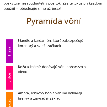
poskytuje nezabudnuteľný pôžitok. Zažite luxus pri každom
použití – objednajte si ho už teraz!
Pyramída vôní
Mandle a kardamón, ktoré zabezpečujú
korenistý a svieži začiatok.
Hlava
Koža a kašmír dodávajú vôni bohatstvo a
hĺbku.
Srdce
Ambra, tonkový bôb a vanilka vytvárajú
hrejivý a zmyselný základ.
Základ