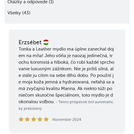
Otázky a odpovede (1)
Všetky (43)
Erzsébet
Tonka a Leather mydlo ma úplne zanechal doj
em na mňa! Jeho vôňa je naozaj jedinečná, tr
ochu korenistá a hlboká, čo robí každé sprcho
vanie luxusným zážitkom. Nie je príliš silná, al
e stále ju cítim na sebe dlhú dobu. Po použití j
e moja koža jemná a hydratovaná, neťahá sa a
má zvyčajnú kvalitu Manna. Ak niekto túži po
niečom skutočne špeciálnom, toto mydlo je d
okonalou voľbou.
- Tento príspevok bol automatic
ky preložený.
November 2024