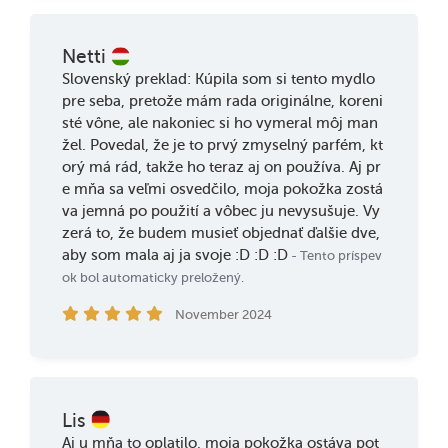
Netti
Slovenský preklad: Kúpila som si tento mydlo
pre seba, pretože mám rada originálne, koreni
sté vône, ale nakoniec si ho vymeral môj man
žel. Povedal, že je to prvý zmyselný parfém, kt
orý má rád, takže ho teraz aj on používa. Aj pr
e mňa sa veľmi osvedčilo, moja pokožka zostá
va jemná po použití a vôbec ju nevysušuje. Vy
zerá to, že budem musieť objednať ďalšie dve,
aby som mala aj ja svoje :D :D :D
- Tento príspev
ok bol automaticky preložený.
November 2024
Lis
Aj u mňa to oplatilo, moja pokožka ostáva pot