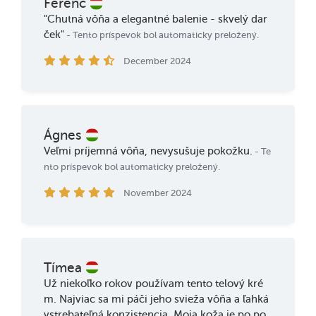
Ferenc
"Chutná vôňa a elegantné balenie - skvelý dar
ček"
- Tento príspevok bol automaticky preložený.
December 2024
Ágnes
Veľmi príjemná vôňa, nevysušuje pokožku.
- Te
nto príspevok bol automaticky preložený.
November 2024
Tímea
Už niekoľko rokov používam tento telový kré
m. Najviac sa mi páči jeho svieža vôňa a ľahká
vstrebateľná konzistencia. Moja koža je po po