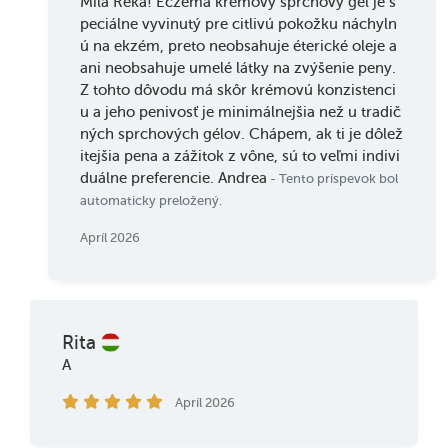
Milá Réka! Eczema krémový sprchový gél je š
peciálne vyvinutý pre citlivú pokožku náchyln
ú na ekzém, preto neobsahuje éterické oleje a
ani neobsahuje umelé látky na zvýšenie peny.
Z tohto dôvodu má skôr krémovú konzistenci
u a jeho penivosť je minimálnejšia než u tradič
ných sprchových gélov. Chápem, ak ti je dôlež
itejšia pena a zážitok z vône, sú to veľmi indivi
duálne preferencie. Andrea
- Tento príspevok bol
automaticky preložený.
Apríl 2026
Rita
A
Apríl 2026