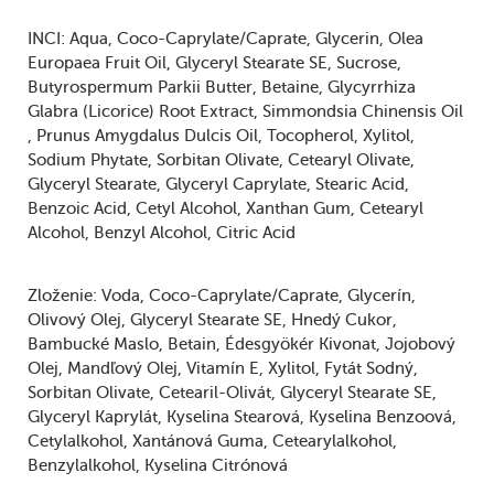
INCI:
Aqua
Coco-Caprylate/Caprate
Glycerin
Olea
Europaea Fruit Oil
Glyceryl Stearate SE
Sucrose
Butyrospermum Parkii Butter
Betaine
Glycyrrhiza
Glabra (Licorice) Root Extract
Simmondsia Chinensis Oil
Prunus Amygdalus Dulcis Oil
Tocopherol
Xylitol
Sodium Phytate
Sorbitan Olivate
Cetearyl Olivate
Glyceryl Stearate
Glyceryl Caprylate
Stearic Acid
Benzoic Acid
Cetyl Alcohol
Xanthan Gum
Cetearyl
Alcohol
Benzyl Alcohol
Citric Acid
Zloženie:
Voda
Coco-Caprylate/caprate
Glycerín
Olivový Olej
Glyceryl Stearate SE
Hnedý Cukor
Bambucké Maslo
Betain
Édesgyökér Kivonat
Jojobový
Olej
Mandľový Olej
Vitamín E
Xylitol
Fytát Sodný
Sorbitan Olivate
Cetearil-Olivát
Glyceryl Stearate SE
Glyceryl Kaprylát
Kyselina Stearová
Kyselina Benzoová
Cetylalkohol
Xantánová Guma
Cetearylalkohol
Benzylalkohol
Kyselina Citrónová