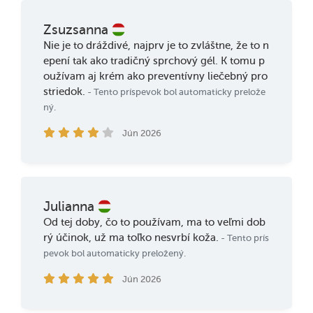
Zsuzsanna
Nie je to dráždivé, najprv je to zvláštne, že to n
epení tak ako tradičný sprchový gél. K tomu p
oužívam aj krém ako preventívny liečebný pro
striedok.
- Tento príspevok bol automaticky prelože
ný.
Jún 2026
Julianna
Od tej doby, čo to používam, ma to veľmi dob
rý účinok, už ma toľko nesvrbí koža.
- Tento prís
pevok bol automaticky preložený.
Jún 2026