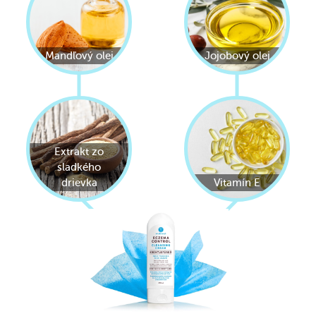
Mandľový olej
Jojobový olej
Extrakt zo
sladkého
drievka
Vitamín E