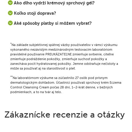
Ako dlho vydrží krémový sprchový gél?
Koľko stojí doprava?
Aké spôsoby platby si môžem vybrať?
*
Na základe subjektívnej spätnej väzby používateľov v rámci výskumu
vykonaného nezávislým medzinárodným testovacím laboratóriom
pravidelné používanie PREUKÁZATEĽNE zmierňuje svrbenie, citeľne
zmierňuje podráždenie pokožky, zmierňuje suchosť pokožky a
zanecháva pocit hydratovanej pokožky. Jemne odstraňuje nečistoty a
môže sa používať aj na starostlivosť o pleť.
**
Na laboratórnom výskume sa zúčastnilo 27 osôb pod prísnym
dermatologickým dohľadom. Účastníci používali sprchový krém Eczema
Control Cleansing Cream počas 28 dní, 1–2-krát denne, v bežných
podmienkach, a to na tvár aj telo.
Zákaznícke recenzie a otázky