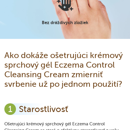
Bez dráždivých zložiek
Ako dokáže ošetrujúci krémový
sprchový gél Eczema Control
Cleansing Cream zmierniť
svrbenie už po jednom použití?
Starostlivosť
Ošetrujúci krémový sprchový gél Eczema Control