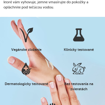
ktoré vám vyhovuje, jemne vmasírujte do pokožky a
opláchnite pod tečúcou vodou.
Vegánske zloženie
Klinicky testované
Dermatologicky testované
Bez testovania na
zvieratách