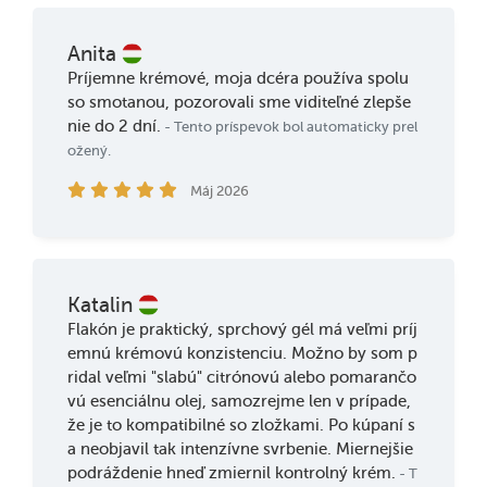
Anita
Príjemne krémové, moja dcéra používa spolu
so smotanou, pozorovali sme viditeľné zlepše
nie do 2 dní.
- Tento príspevok bol automaticky prel
ožený.
Máj 2026
Katalin
Flakón je praktický, sprchový gél má veľmi príj
emnú krémovú konzistenciu. Možno by som p
ridal veľmi "slabú" citrónovú alebo pomarančo
vú esenciálnu olej, samozrejme len v prípade,
že je to kompatibilné so zložkami. Po kúpaní s
a neobjavil tak intenzívne svrbenie. Miernejšie
podráždenie hneď zmiernil kontrolný krém.
- T