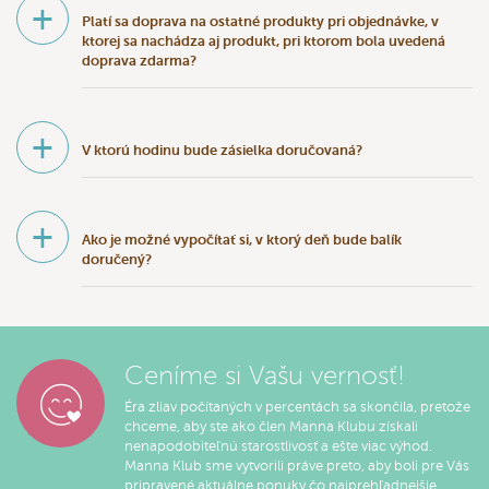
+
Platí sa doprava na ostatné produkty pri objednávke, v
ktorej sa nachádza aj produkt, pri ktorom bola uvedená
doprava zdarma?
+
V ktorú hodinu bude zásielka doručovaná?
+
Ako je možné vypočítať si, v ktorý deň bude balík
doručený?
Ceníme si Vašu vernosť!
Éra zliav počítaných v percentách sa skončila, pretože
chceme, aby ste ako člen Manna Klubu získali
nenapodobiteľnú starostlivosť a ešte viac výhod.
Manna Klub sme vytvorili práve preto, aby boli pre Vás
pripravené aktuálne ponuky čo najprehľadnejšie.